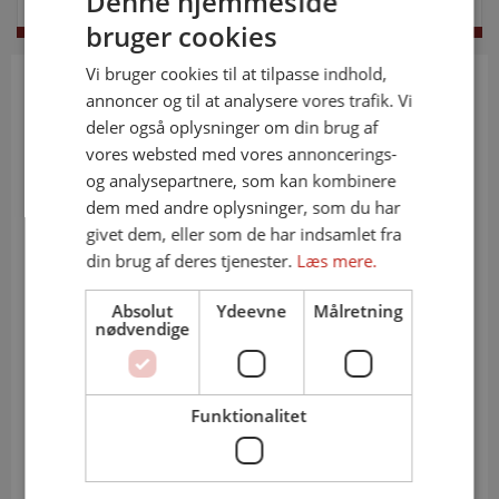
Denne hjemmeside
bruger cookies
Vi bruger cookies til at tilpasse indhold,
annoncer og til at analysere vores trafik. Vi
Aktivitets Kalender
deler også oplysninger om din brug af
vores websted med vores annoncerings-
og analysepartnere, som kan kombinere
MANDAG
Deltagelse i World Choir Games i
Helsingborg
dem med andre oplysninger, som du har
03.
aug..
givet dem, eller som de har indsamlet fra
Læs mere
din brug af deres tjenester.
Læs mere.
SØNDAG
Kl. afventer tidspunkt
Absolut
Ydeevne
Målretning
nødvendige
29.
Julekoncert i Ribe
nov..
Læs mere
Funktionalitet
SØNDAG
Kl. afventer tidspunkt
06.
De ni læsninger
dec..