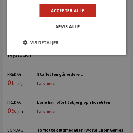
Læs mere
ACCEPTER ALLE
SE HELE KALENDEREN
AFVIS ALLE
VIS DETALJER
Nyheder
FREDAG
Staffetten går videre...
01.
Læs mere
aug..
FREDAG
Lone har løftet Esbjerg op i koreliten
06.
Læs mere
jun..
SØNDAG
To flotte guldmedaljer i World Choir Games