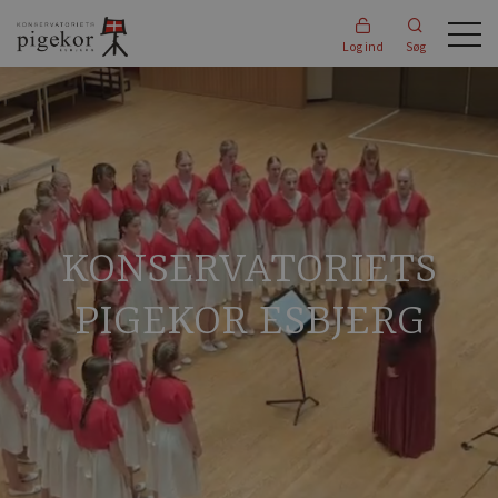
Log ind
Søg
KONSERVATORIETS
PIGEKOR ESBJERG