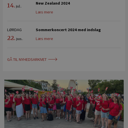
New Zealand 2024
14.
jul..
Læs mere
LØRDAG
Sommerkoncert 2024 med indslag
22.
Læs mere
jun..
GÅ TIL NYHEDSARKIVET