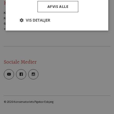
Kontakt
AFVIS ALLE
Konservatoriets Pigekor Esbjerg
Kirkegade 61
VIS DETALJER
6700 Esbjerg
+45 60 49 61 77
Sociale Medier
© 2026 Konservatoriets Pigekor Esbjerg