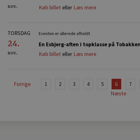
nov..
Køb billet
eller
Læs mere
TORSDAG
Eventen er allerede afholdt
24.
En Esbjerg-aften i topklasse på Tobakke
nov..
Køb billet
eller
Læs mere
Forrige
1
2
3
4
5
6
7
Næste