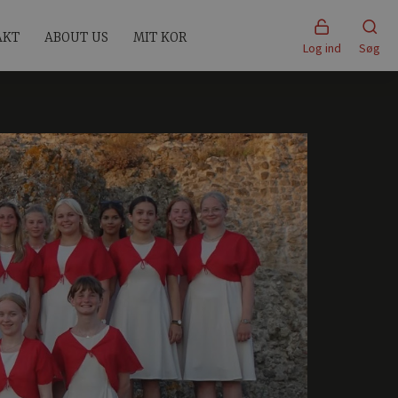
AKT
ABOUT US
MIT KOR
Log ind
Søg