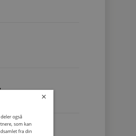
g
×
i deler også
rtnere, som kan
dsamlet fra din
orkester, Kolding