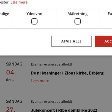
nester.
Læs mere.
dec..
Køb billet
eller
Læs mere
ndige
Ydeevne
Målretning
Fu
TORSDAG
Eventen er allerede afholdt
08.
Julekoncert med Sønderjyllands symfoni
AFVIS ALLE
ACC
dec..
Køb billet
eller
Læs mere
SØNDAG
Eventen er allerede afholdt
04.
De ni læsninger i Zions kirke, Esbjerg
dec..
Læs mere
SØNDAG
Eventen er allerede afholdt
27.
Julekoncert i Ribe domkirke 2022