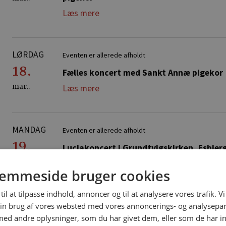
Læs mere
LØRDAG
Eventen er allerede afholdt
18.
Fælles koncert med Sankt Annæ pigekor
mar..
Læs mere
MANDAG
Eventen er allerede afholdt
19.
Luciakoncert i Grundtvigskirken, Esbjer
dec..
Læs mere
emmeside bruger cookies
til at tilpasse indhold, annoncer og til at analysere vores trafik. V
FREDAG
in brug af vores websted med vores annoncerings- og analysepa
Eventen er allerede afholdt
d andre oplysninger, som du har givet dem, eller som de har in
09.
Julekoncert med Sønderjyllands symfoni